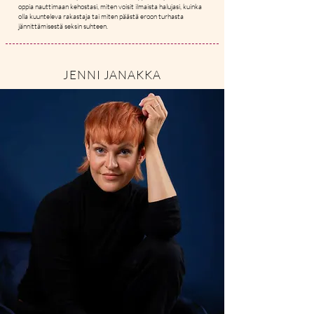
oppia nauttimaan kehostasi, miten voisit ilmaista halujasi, kuinka
olla kuunteleva rakastaja tai miten päästä eroon turhasta
jännittämisestä seksin suhteen.
JENNI JANAKKA