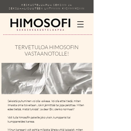
KESKUSTELUAPUA SEKSIIN JA
SEKSUAALISUUTEEN LIITYVIIN KYSYMYKSIIN
TERVETULOA HIMOSOFIN
VASTAANOTOLLE!
Seksistä puhuminen voi olla vaikeaa. Voi olla ettei tiedä, miten
ilmaista omia toiveitaan. Jokin jännittää tai jopa pelottaa. Miten
edes tietää, mistä tykkää? Ja dear Eki, olenko normaali?
Voit tulla himosofin pakeille joko yksin, kumppanisi tai
kumppaneidesi kanssa.
Minun kanssani voit pohtia millaista läheisyyttä kaipaisit, miten