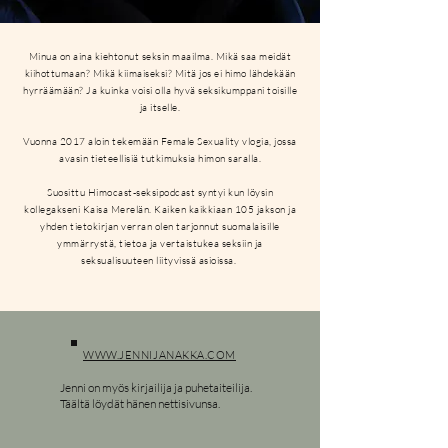
Minua on aina kiehtonut seksin maailma. Mikä saa meidät
kiihottumaan? Mikä kiimaiseksi? Mitä jos ei himo lähdekään
hyrräämään? Ja kuinka voisi olla hyvä seksikumppani toisille
ja itselle.
Vuonna 2017 aloin tekemään Female Sexuality vlogia, jossa
avasin tieteellisiä tutkimuksia himon saralla.
Suosittu Himocast-seksipodcast syntyi kun löysin
kollegakseni Kaisa Merelän. Kaiken kaikkiaan 105 jakson ja
yhden tietokirjan verran olen tarjonnut suomalaisille
ymmärrystä, tietoa ja vertaistukea seksiin ja
seksualisuuteen liityvissä asioissa.
WWW.JENNIJANAKKA.COM
Jenni on myös kirjailija ja puhetaiteilija.
Täältä löydät hänen nettisivunsa.